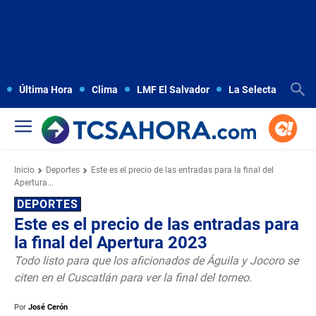
Última Hora
Clima
LMF El Salvador
La Selecta
Copa
Inicio
Deportes
Este es el precio de las entradas para la final del
Apertura...
DEPORTES
Este es el precio de las entradas para
la final del Apertura 2023
Todo listo para que los aficionados de Águila y Jocoro se
citen en el Cuscatlán para ver la final del torneo.
Por
José Cerón