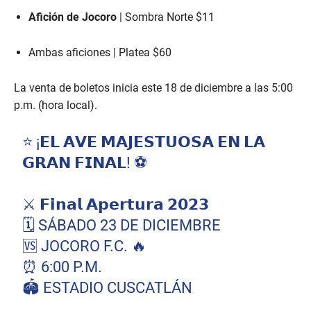
Afición de Jocoro
| Sombra Norte $11
Ambas aficiones | Platea $60
La venta de boletos inicia este 18 de diciembre a las 5:00
p.m. (hora local).
⭐️ ¡𝗘𝗟 𝗔𝗩𝗘 𝗠𝗔𝗝𝗘𝗦𝗧𝗨𝗢𝗦𝗔 𝗘𝗡 𝗟𝗔
𝗚𝗥𝗔𝗡 𝗙𝗜𝗡𝗔𝗟! ⚽️
⚔️ 𝗙𝗶𝗻𝗮𝗹 𝗔𝗽𝗲𝗿𝘁𝘂𝗿𝗮 𝟮𝟬𝟮𝟯
🗓️ SÁBADO 23 DE DICIEMBRE
🆚 JOCORO F.C. 🔥
⏰ 6:00 P.M.
🏟️ ESTADIO CUSCATLÁN