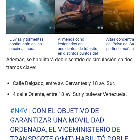
Lluvias y tormentas
Al menos ocho
Altas concentraci
continuarán en las
lesionados en
del Polvo del Sahar
próximas horas
accidentes de tránsito
partir de mañana
en distintos puntos del
país
Además, se habilitará doble sentido de circulación en dos
tramos clave:
Calle Delgado, entre av. Cervantes y 18 av. Sur.
4 calle Oriente, entre 18 av. Sur y bulevar Venezuela.
#N4V
| CON EL OBJETIVO DE
GARANTIZAR UNA MOVILIDAD
ORDENADA, EL VICEMINISTERIO DE
TRANSPORTE (VMT) HABILITÓ DOBLE