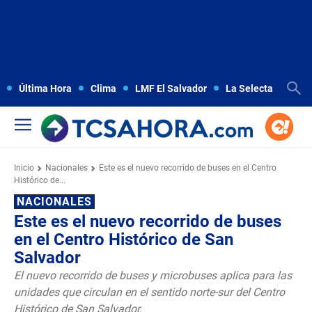
Última Hora
Clima
LMF El Salvador
La Selecta
Copa
Inicio
Nacionales
Este es el nuevo recorrido de buses en el Centro
Histórico de...
NACIONALES
Este es el nuevo recorrido de buses
en el Centro Histórico de San
Salvador
El nuevo recorrido de buses y microbuses aplica para las
unidades que circulan en el sentido norte-sur del Centro
Histórico de San Salvador.