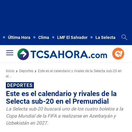
Última Hora
Clima
LMF El Salvador
La Selecta
Copa
Inicio
Deportes
Este es el calendario y rivales de la Selecta sub-20 en
el...
DEPORTES
Este es el calendario y rivales de la
Selecta sub-20 en el Premundial
La Selecta sub-20 buscará uno de los cuatro boletos a la
Copa Mundial de la FIFA a realizarse en Azerbaiyán y
Uzbekistán en 2027.