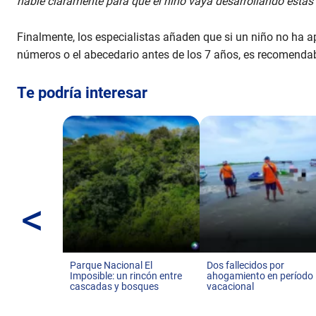
hable claramente para que el niño vaya desarrollando estas
Finalmente, los especialistas añaden que si un niño no ha 
números o el abecedario antes de los 7 años, es recomenda
Te podría interesar
<
Parque Nacional El
Dos fallecidos por
Imposible: un rincón entre
ahogamiento en período
cascadas y bosques
vacacional