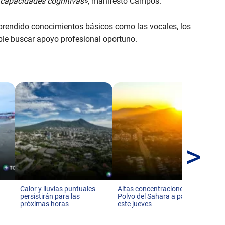
 capacidades cognitivas»
, manifestó Campos.
aprendido conocimientos básicos como las vocales, los
ble buscar apoyo profesional oportuno.
>
Ll
co
pr
Calor y lluvias puntuales
Altas concentraciones del
persistirán para las
Polvo del Sahara a partir de
próximas horas
este jueves