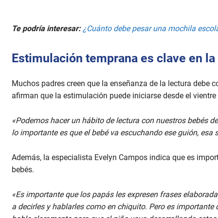
V
o
l
u
Te podría interesar:
¿Cuánto debe pesar una mochila escola
m
e
9
Estimulación temprana es clave en la
0
%
Muchos padres creen que la enseñanza de la lectura debe co
afirman que la estimulación puede iniciarse desde el vientre
«Podemos hacer un hábito de lectura con nuestros bebés de
lo importante es que el bebé va escuchando ese guión, esa s
Además, la especialista Evelyn Campos indica que es importa
bebés.
«Es importante que los papás les expresen frases elaborad
a decirles y hablarles como en chiquito. Pero es importante