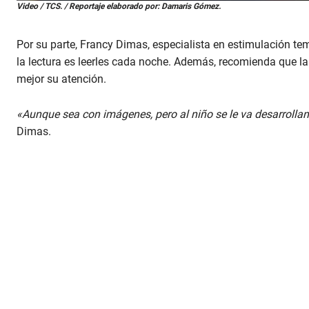
0
Video / TCS. / Reportaje elaborado por: Damaris Gómez.
s
e
c
Por su parte, Francy Dimas, especialista en estimulación te
o
n
la lectura es leerles cada noche. Además, recomienda que la 
d
mejor su atención.
s
o
f
«Aunque sea con imágenes, pero al niño se le va desarrollan
2
m
Dimas.
i
n
u
t
e
s
,
5
3
s
e
c
o
n
d
s