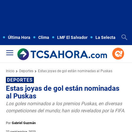
Última Hora
Clima
LMF El Salvador
La Selecta
Copa
Inicio
Deportes
Estas joyas de gol están nominadas al Puskas
DEPORTES
Estas joyas de gol están nominadas
al Puskas
Los goles nominados a los premios Puskas, en diversas
competiciones del mundo; han sido revelados por la FIFA.
Por
Gabriel Guzmán
22 septiembre, 2023