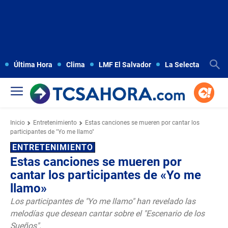
Última Hora
Clima
LMF El Salvador
La Selecta
Copa
Inicio
Entretenimiento
Estas canciones se mueren por cantar los
participantes de "Yo me llamo"
ENTRETENIMIENTO
Estas canciones se mueren por
cantar los participantes de «Yo me
llamo»
Los participantes de "Yo me llamo" han revelado las
melodías que desean cantar sobre el "Escenario de los
Sueños".