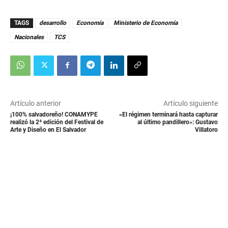
n
u
t
TAGS
desarrollo
Economía
Ministerio de Economía
e
s
Nacionales
TCS
,
1
1
s
e
c
o
n
Artículo anterior
Artículo siguiente
d
¡100% salvadoreño! CONAMYPE
«El régimen terminará hasta capturar
s
realizó la 2ª edición del Festival de
al último pandillero»: Gustavo
Arte y Diseño en El Salvador
Villatoro