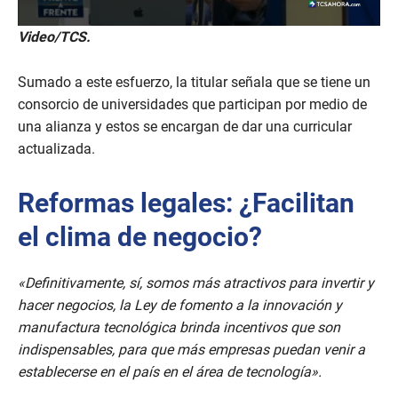
0
Video/TCS.
s
e
c
Sumado a este esfuerzo, la titular señala que se tiene un
o
n
consorcio de universidades que participan por medio de
d
una alianza y estos se encargan de dar una curricular
s
o
actualizada.
f
3
m
Reformas legales: ¿Facilitan
i
n
el clima de negocio?
u
t
e
s
«Definitivamente, sí, somos más atractivos para invertir y
,
3
hacer negocios, la Ley de fomento a la innovación y
8
manufactura tecnológica brinda incentivos que son
s
e
indispensables, para que más empresas puedan venir a
c
establecerse en el país en el área de tecnología».
o
n