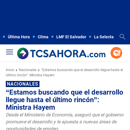
Última Hora
Clima
LMF El Salvador
La Selecta
Copa
Inicio
Nacionales
“Estamos buscando que el desarrollo llegue hasta el
último rincón”: Ministra Hayem
NACIONALES
“Estamos buscando que el desarrollo
llegue hasta el último rincón”:
Ministra Hayem
Desde el Ministerio de Economía, aseguró que el gobierno
promueve el desarrollo y le apuesta a nuevas áreas de
oportunidades de empleo.