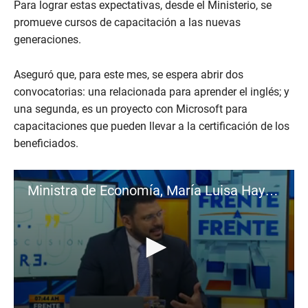
Para lograr estas expectativas, desde el Ministerio, se
1
m
promueve cursos de capacitación a las nuevas
i
generaciones.
n
u
t
e
Aseguró que, para este mes, se espera abrir dos
,
convocatorias: una relacionada para aprender el inglés; y
5
8
una segunda, es un proyecto con Microsoft para
s
capacitaciones que pueden llevar a la certificación de los
e
c
beneficiados.
o
n
d
s
Ministra de Economía, María Luisa Hayem