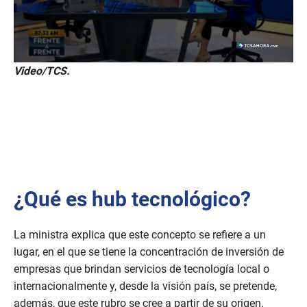
0
Video/TCS.
s
e
c
o
n
d
s
o
f
2
1
¿Qué es hub tecnológico?
s
e
c
o
La ministra explica que este concepto se refiere a un
n
lugar, en el que se tiene la concentración de inversión de
d
s
empresas que brindan servicios de tecnología local o
internacionalmente y, desde la visión país, se pretende,
además, que este rubro se cree a partir de su origen.