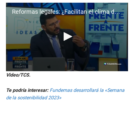
d
s
Reformas legales: ¿Facilitan el clima de negocio?
0
Video/TCS.
s
e
c
Te podría interesar:
Fundemas desarrollará la «Semana
o
n
de la sostenibilidad 2023»
d
s
o
f
2
m
i