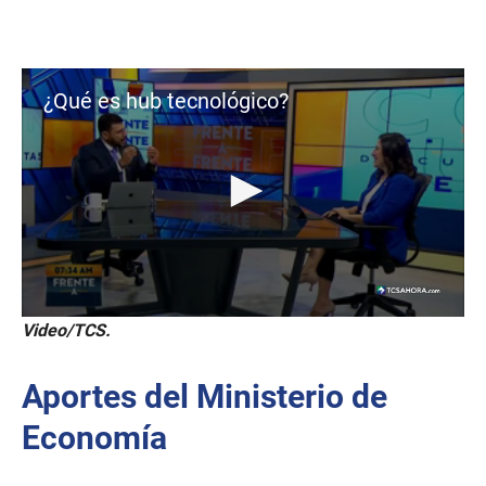
¿Qué es hub tecnológico?
0
Video/TCS.
s
e
c
Aportes del Ministerio de
o
n
d
Economía
s
o
f