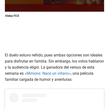
0
Video/TCS
s
e
c
o
n
d
s
o
f
4
El duelo estuvo reñido, pues ambas opciones son ideales
3
s
para disfrutar en familia. Sin embargo, los votos hablaron
e
y la audiencia eligió. La ganadora del versus de esta
c
o
semana es
«Minions: Nace un villano»
, una película
n
d
familiar cargada de humor y aventuras.
s