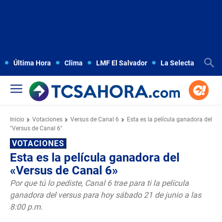
Última Hora
Clima
LMF El Salvador
La Selecta
Copa
Inicio
Votaciones
Versus de Canal 6
Esta es la película ganadora del
"Versus de Canal 6"
VOTACIONES
Esta es la película ganadora del
«Versus de Canal 6»
Por que tú lo pediste, Canal 6 trae para ti la película
ganadora del versus para hoy sábado 21 de junio a las
8:00 p.m.