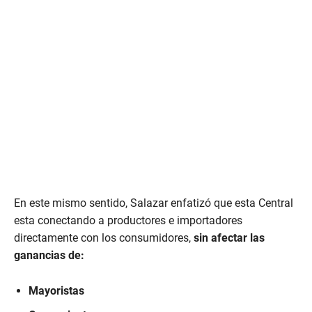
c
o
n
d
s
o
f
5
m
i
n
u
t
e
s
,
2
6
En este mismo sentido, Salazar enfatizó que esta Central
s
e
esta conectando a productores e importadores
c
directamente con los consumidores,
sin afectar las
o
n
ganancias de:
d
s
Mayoristas