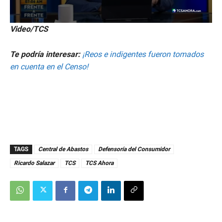
0
Video/TCS
s
e
c
Te podría interesar:
¡Reos e indigentes fueron tomados
o
n
en cuenta en el Censo!
d
s
o
f
5
m
i
n
u
t
TAGS
Central de Abastos
Defensoría del Consumidor
e
s
Ricardo Salazar
TCS
TCS Ahora
,
5
3
s
e
c
o