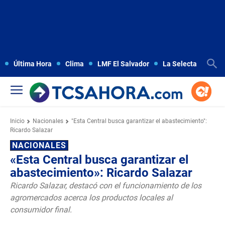
Última Hora
Clima
LMF El Salvador
La Selecta
Copa
Inicio
Nacionales
"Esta Central busca garantizar el abastecimiento":
Ricardo Salazar
NACIONALES
«Esta Central busca garantizar el
abastecimiento»: Ricardo Salazar
Ricardo Salazar, destacó con el funcionamiento de los
agromercados acerca los productos locales al
consumidor final.