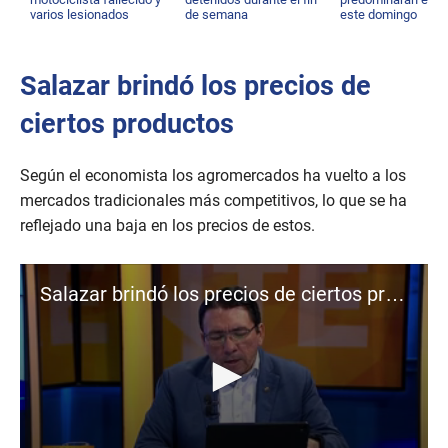
,
varios lesionados
de semana
este domingo
5
2
s
e
Salazar brindó los precios de
c
o
ciertos productos
n
d
s
Según el economista los agromercados ha vuelto a los
mercados tradicionales más competitivos, lo que se ha
reflejado una baja en los precios de estos.
Salazar brindó los precios de ciertos productos