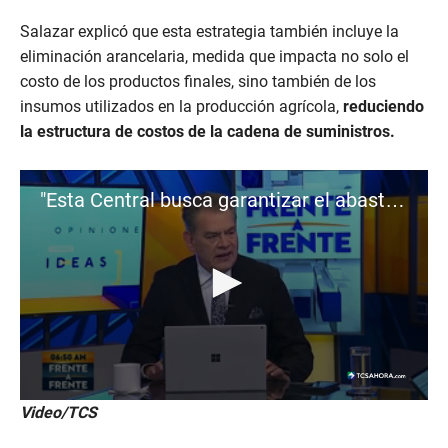
Salazar explicó que esta estrategia también incluye la
eliminación arancelaria, medida que impacta no solo el
costo de los productos finales, sino también de los
insumos utilizados en la producción agrícola,
reduciendo
la estructura de costos de la cadena de suministros.
"Esta Central busca garantizar el abastecimiento": Ricardo Salazar
0
Video/TCS
s
e