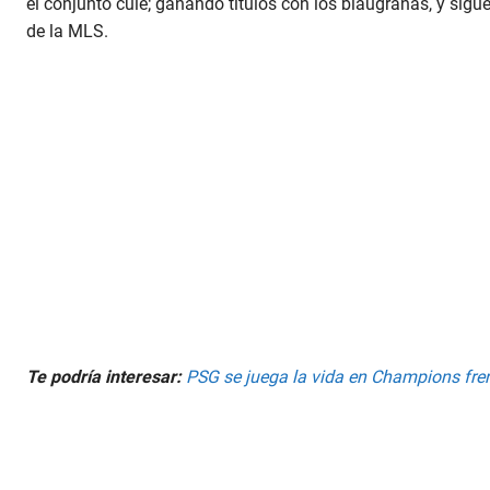
el conjunto culé; ganando títulos con los blaugranas, y sig
de la MLS.
Te podría interesar:
PSG se juega la vida en Champions fre