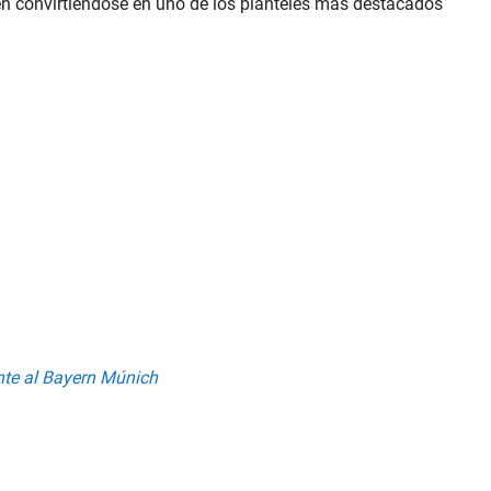
uen convirtiéndose en uno de los planteles más destacados
nte al Bayern Múnich