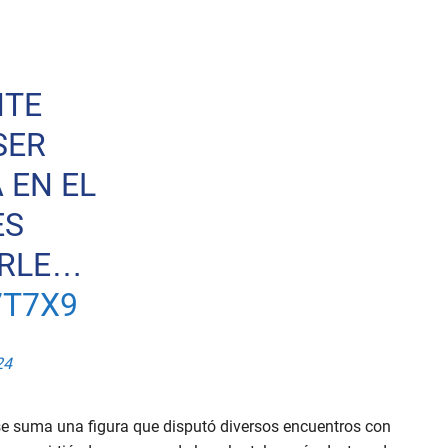
NTE
SER
 EN EL
ES
ARLE…
7T7X9
24
 se suma una figura que disputó diversos encuentros con