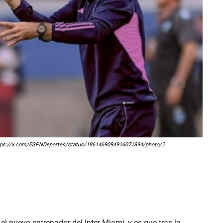
 https://x.com/ESPNDeportes/status/1861469094916071894/photo/2
l nuevo entrenador del Inter Miami, y es que tras la