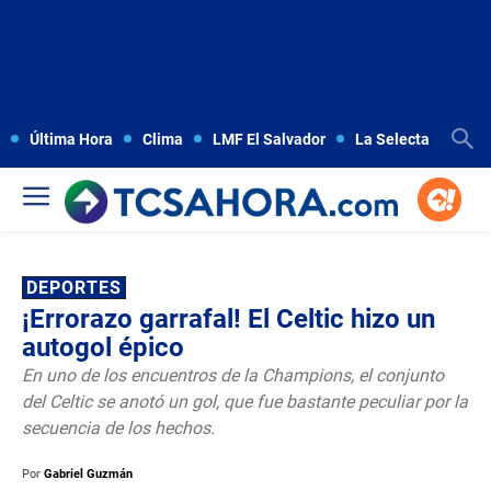
Última Hora
Clima
LMF El Salvador
La Selecta
Copa
DEPORTES
¡Errorazo garrafal! El Celtic hizo un
autogol épico
En uno de los encuentros de la Champions, el conjunto
del Celtic se anotó un gol, que fue bastante peculiar por la
secuencia de los hechos.
Por
Gabriel Guzmán