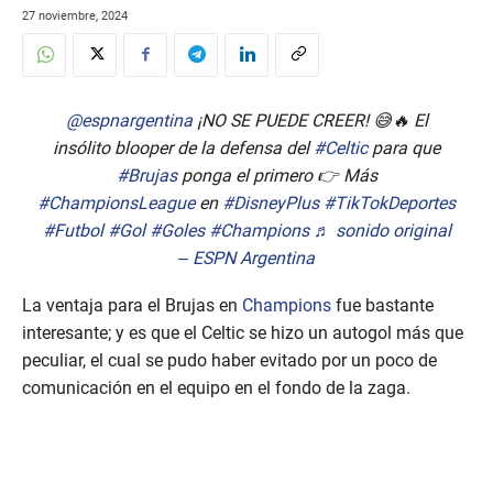
27 noviembre, 2024
@espnargentina
¡NO SE PUEDE CREER! 😅🔥 El
insólito blooper de la defensa del
#Celtic
para que
#Brujas
ponga el primero 👉 Más
#ChampionsLeague
en
#DisneyPlus
#TikTokDeportes
#Futbol
#Gol
#Goles
#Champions
♬ sonido original
– ESPN Argentina
La ventaja para el Brujas en
Champions
fue bastante
interesante; y es que el Celtic se hizo un autogol más que
peculiar, el cual se pudo haber evitado por un poco de
comunicación en el equipo en el fondo de la zaga.