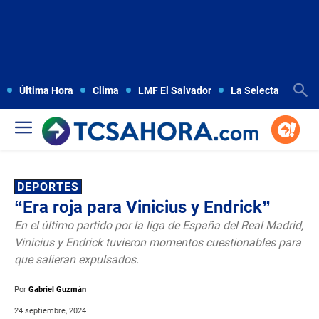
Última Hora
Clima
LMF El Salvador
La Selecta
Copa
DEPORTES
“Era roja para Vinicius y Endrick”
En el último partido por la liga de España del Real Madrid,
Vinicius y Endrick tuvieron momentos cuestionables para
que salieran expulsados.
Por
Gabriel Guzmán
24 septiembre, 2024