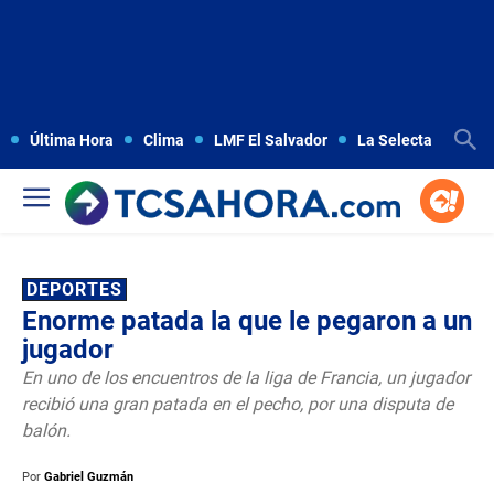
Última Hora
Clima
LMF El Salvador
La Selecta
Copa
DEPORTES
Enorme patada la que le pegaron a un
jugador
En uno de los encuentros de la liga de Francia, un jugador
recibió una gran patada en el pecho, por una disputa de
balón.
Por
Gabriel Guzmán