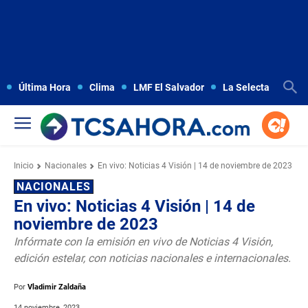
Última Hora
Clima
LMF El Salvador
La Selecta
Copa
Inicio
Nacionales
En vivo: Noticias 4 Visión | 14 de noviembre de 2023
NACIONALES
En vivo: Noticias 4 Visión | 14 de
noviembre de 2023
Infórmate con la emisión en vivo de Noticias 4 Visión,
edición estelar, con noticias nacionales e internacionales.
Por
Vladimir Zaldaña
14 noviembre, 2023