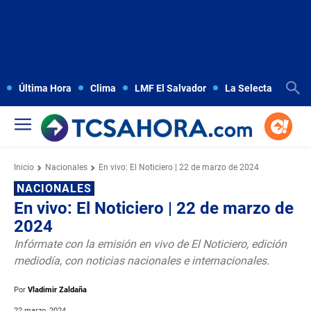
Última Hora
Clima
LMF El Salvador
La Selecta
Copa
Inicio
Nacionales
En vivo: El Noticiero | 22 de marzo de 2024
NACIONALES
En vivo: El Noticiero | 22 de marzo de
2024
Infórmate con la emisión en vivo de El Noticiero, edición
mediodía, con noticias nacionales e internacionales.
Por
Vladimir Zaldaña
22 marzo, 2024