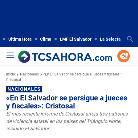
Última Hora
Clima
LMF El Salvador
La Selecta
Copa
Inicio
Nacionales
"En El Salvador se persigue a jueces y fiscales":
Cristosal
NACIONALES
«En El Salvador se persigue a jueces
y fiscales»: Cristosal
El más reciente informe de Cristosal arroja tres patrones
de violencia estatal en los países del Triángulo Norte,
incluido El Salvador.