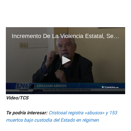
Video/TCS
Te podría interesar:
Cristosal registra «abusos» y 153
muertos bajo custodia del Estado en régimen