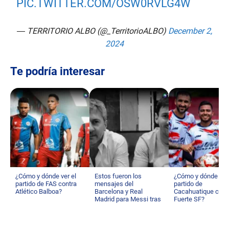
PIC.TWITTER.COM/OSW0RVLG4W
— TERRITORIO ALBO (@_TerritorioALBO)
December 2,
2024
Te podría interesar
¿Cómo y dónde ver el
Estos fueron los
¿Cómo y dónde ver 
partido de FAS contra
mensajes del
partido de
Atlético Balboa?
Barcelona y Real
Cacahuatique cont
Madrid para Messi tras
Fuerte SF?
la muerte de su padre