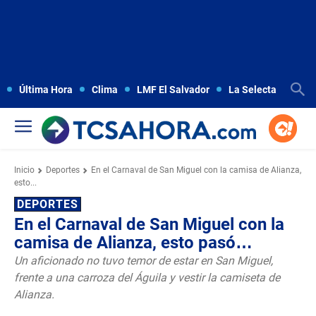
Última Hora
Clima
LMF El Salvador
La Selecta
Copa
Inicio
Deportes
En el Carnaval de San Miguel con la camisa de Alianza,
esto...
DEPORTES
En el Carnaval de San Miguel con la
camisa de Alianza, esto pasó…
Un aficionado no tuvo temor de estar en San Miguel,
frente a una carroza del Águila y vestir la camiseta de
Alianza.