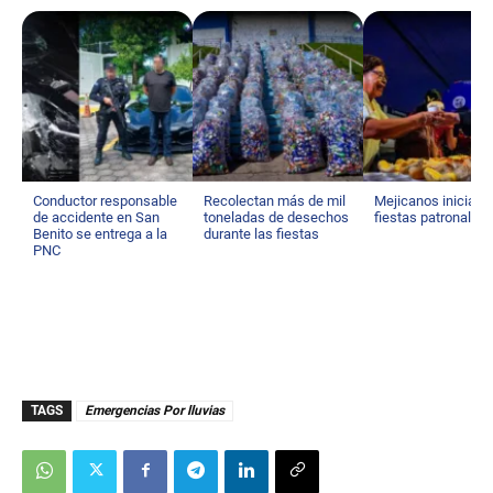
n
d
s
Conductor responsable
Recolectan más de mil
Mejicanos inicia s
de accidente en San
toneladas de desechos
fiestas patronales
Benito se entrega a la
durante las fiestas
PNC
TAGS
Emergencias Por lluvias