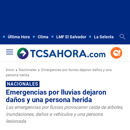
Última Hora
Clima
LMF El Salvador
La Selecta
Copa
Inicio
Nacionales
Emergencias por lluvias dejaron daños y una
persona herida
NACIONALES
Emergencias por lluvias dejaron
daños y una persona herida
Las emergencias por lluvias provocaron caída de árboles,
inundaciones, daños a vehículos y una persona
lesionada.