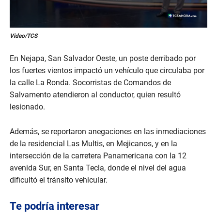
0
Video/TCS
s
e
c
En Nejapa, San Salvador Oeste, un poste derribado por
o
n
los fuertes vientos impactó un vehículo que circulaba por
d
la calle La Ronda. Socorristas de Comandos de
s
o
Salvamento atendieron al conductor, quien resultó
f
lesionado.
2
m
i
n
Además, se reportaron anegaciones en las inmediaciones
u
de la residencial Las Multis, en Mejicanos, y en la
t
e
intersección de la carretera Panamericana con la 12
s
avenida Sur, en Santa Tecla, donde el nivel del agua
,
4
dificultó el tránsito vehicular.
1
s
e
Te podría interesar
c
o