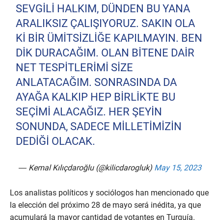
SEVGILI HALKIM, DÜNDEN BU YANA
ARALIKSIZ ÇALIŞIYORUZ. SAKIN OLA
KI BIR ÜMITSIZLIĞE KAPILMAYIN. BEN
DIK DURACAĞIM. OLAN BITENE DAIR
NET TESPITLERIMI SIZE
ANLATACAĞIM. SONRASINDA DA
AYAĞA KALKIP HEP BIRLIKTE BU
SEÇIMI ALACAĞIZ. HER ŞEYIN
SONUNDA, SADECE MILLETIMIZIN
DEDIĞI OLACAK.
— Kemal Kılıçdaroğlu (@kilicdarogluk)
May 15, 2023
Los analistas políticos y sociólogos han mencionado que
la elección del próximo 28 de mayo será inédita, ya que
acumulará la mayor cantidad de votantes en Turquía.