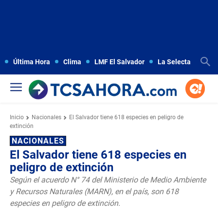
Última Hora
Clima
LMF El Salvador
La Selecta
Copa
Inicio
Nacionales
El Salvador tiene 618 especies en peligro de
extinción
NACIONALES
El Salvador tiene 618 especies en
peligro de extinción
Según el acuerdo N° 74 del Ministerio de Medio Ambiente
y Recursos Naturales (MARN), en el país, son 618
especies en peligro de extinción.