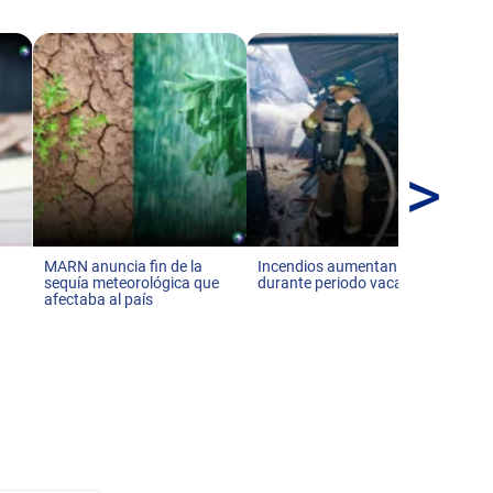
>
Pan
co
de 
r
MARN anuncia fin de la
Incendios aumentan 68 %
sequía meteorológica que
durante periodo vacacional
afectaba al país