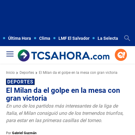
Última Hora
Clima
LMF El Salvador
La Selecta
Copa
Inicio
Deportes
El Milan da el golpe en la mesa con gran victoria
DEPORTES
El Milan da el golpe en la mesa con
gran victoria
En uno de los partidos más interesantes de la liga de
Italia, el Milan consiguió uno de los tremendos triunfos,
para estar en las primeras casillas del torneo.
Por
Gabriel Guzmán