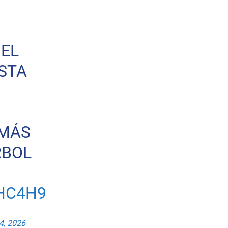
 EL
STA
 MÁS
RBOL
HC4H9
4, 2026