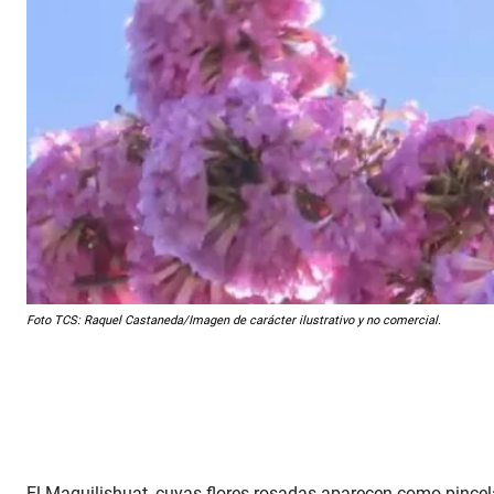
Foto TCS: Raquel Castaneda/Imagen de carácter ilustrativo y no comercial.
El Maquilishuat, cuyas flores rosadas aparecen como pincel