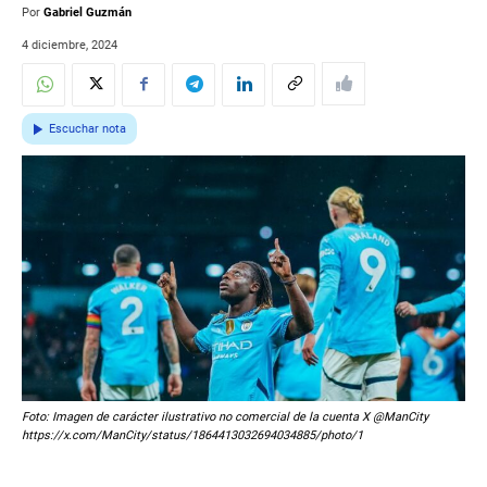
Por
Gabriel Guzmán
4 diciembre, 2024
Escuchar nota
Foto: Imagen de carácter ilustrativo no comercial de la cuenta X @ManCity
https://x.com/ManCity/status/1864413032694034885/photo/1