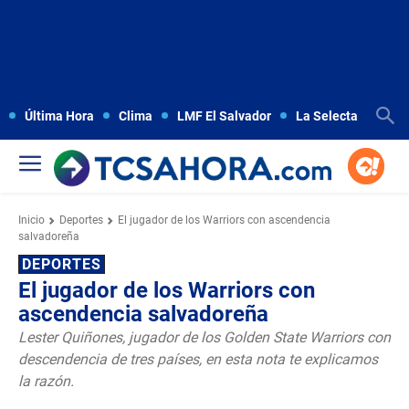
Última Hora
Clima
LMF El Salvador
La Selecta
Copa
Inicio
Deportes
El jugador de los Warriors con ascendencia
salvadoreña
DEPORTES
El jugador de los Warriors con
ascendencia salvadoreña
Lester Quiñones, jugador de los Golden State Warriors con
descendencia de tres países, en esta nota te explicamos
la razón.