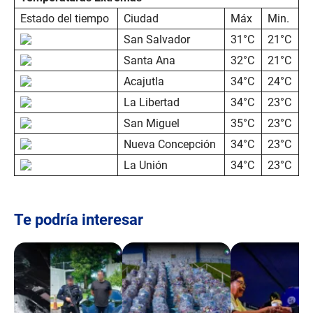
f
2
Estado del tiempo
Ciudad
Máx
Min.
m
i
San Salvador
31°C
21°C
n
u
Santa Ana
32°C
21°C
t
e
Acajutla
34°C
24°C
s
La Libertad
34°C
23°C
,
1
San Miguel
35°C
23°C
2
s
Nueva Concepción
34°C
23°C
e
c
La Unión
34°C
23°C
o
n
d
s
Te podría interesar