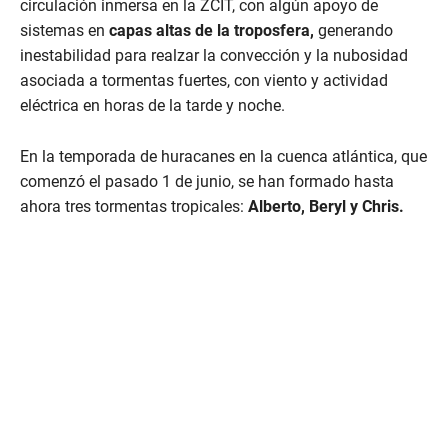
circulación inmersa en la ZCIT, con algún apoyo de
s
o
sistemas en
capas altas de la troposfera,
generando
f
inestabilidad para realzar la convección y la nubosidad
6
m
asociada a tormentas fuertes, con viento y actividad
i
eléctrica en horas de la tarde y noche.
n
u
t
e
En la temporada de huracanes en la cuenca atlántica, que
s
comenzó el pasado 1 de junio, se han formado hasta
,
4
ahora tres tormentas tropicales:
Alberto, Beryl y Chris.
7
s
e
c
o
n
d
s