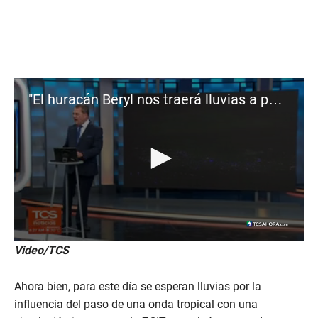
"El huracán Beryl nos traerá lluvias a partir del jueves": Moisés Urbina
0
Video/TCS
s
e
c
Ahora bien, para este día se esperan lluvias por la
o
n
influencia del paso de una onda tropical con una
d