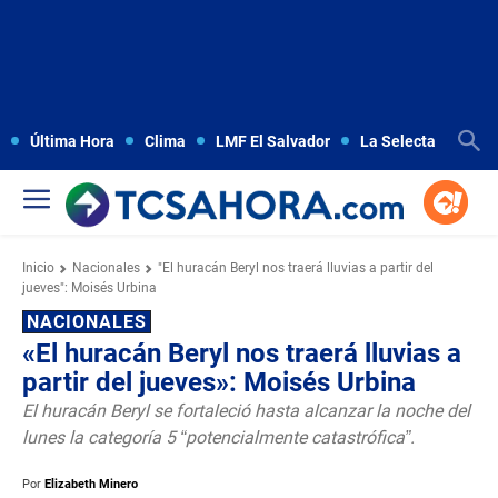
Última Hora
Clima
LMF El Salvador
La Selecta
Copa
Inicio
Nacionales
"El huracán Beryl nos traerá lluvias a partir del
jueves": Moisés Urbina
NACIONALES
«El huracán Beryl nos traerá lluvias a
partir del jueves»: Moisés Urbina
El huracán Beryl se fortaleció hasta alcanzar la noche del
lunes la categoría 5 “potencialmente catastrófica”.
Por
Elizabeth Minero