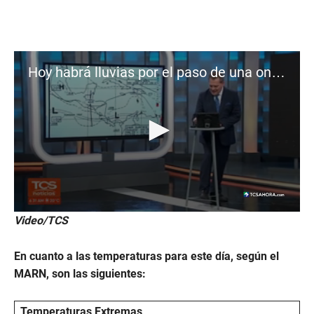
Hoy habrá lluvias por el paso de una onda tropical | 2 de julio
0
Video/TCS
s
e
c
En cuanto a las temperaturas para este día, según el
o
n
MARN, son las siguientes:
d
s
o
Temperaturas Extremas