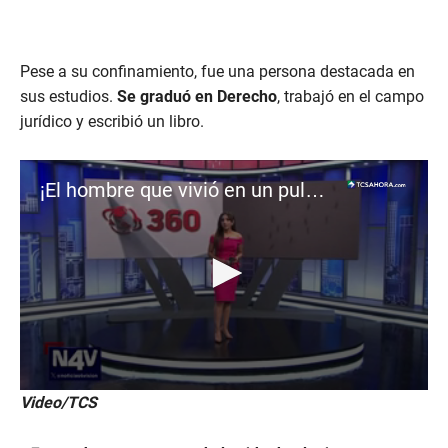
Pese a su confinamiento, fue una persona destacada en
sus estudios.
Se graduó en Derecho
, trabajó en el campo
jurídico y escribió un libro.
¡El hombre que vivió en un pulmón de acero por 70 años!
0
Video/TCS
s
e
c