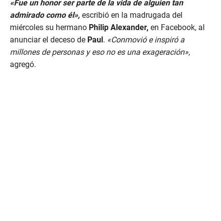
«Fue un honor ser parte de la vida de alguien tan
o
n
admirado como él»,
escribió en la madrugada del
d
miércoles su hermano
Philip Alexander,
en Facebook, al
s
o
anunciar el deceso de
Paul
.
«Conmovió e inspiró a
f
millones de personas y eso no es una exageración»
,
5
3
agregó.
s
e
c
o
n
d
s