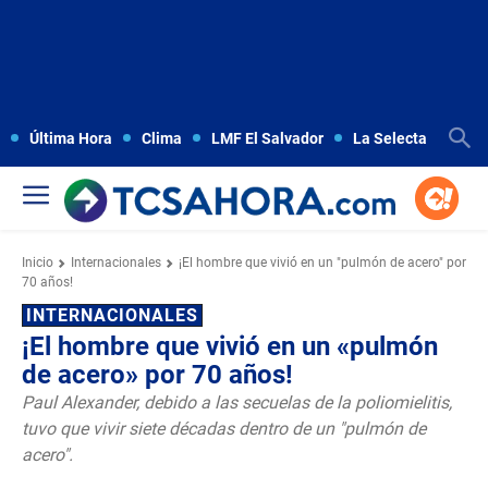
Última Hora
Clima
LMF El Salvador
La Selecta
Copa
Inicio
Internacionales
¡El hombre que vivió en un "pulmón de acero" por
70 años!
INTERNACIONALES
¡El hombre que vivió en un «pulmón
de acero» por 70 años!
Paul Alexander, debido a las secuelas de la poliomielitis,
tuvo que vivir siete décadas dentro de un "pulmón de
acero".