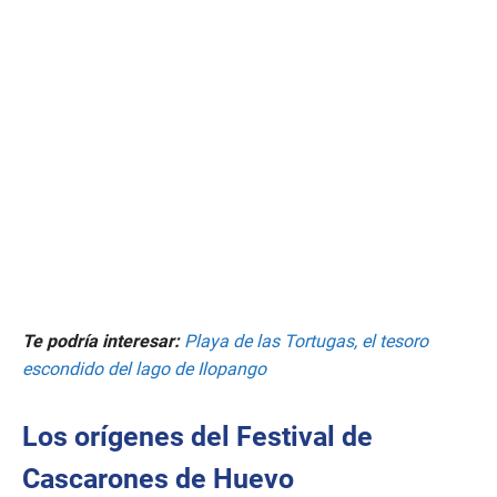
e
c
o
n
d
s
o
f
2
m
i
n
u
t
e
s
,
5
8
Te podría interesar:
Playa de las Tortugas, el tesoro
s
e
escondido del lago de Ilopango
c
o
n
Los orígenes del Festival de
d
s
Cascarones de Huevo