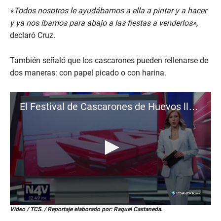
«Todos nosotros le ayudábamos a ella a pintar y a hacer
y ya nos íbamos para abajo a las fiestas a venderlos»,
declaró Cruz.
También señaló que los cascarones pueden rellenarse de
dos maneras: con papel picado o con harina.
El Festival de Cascarones de Huevos llena de color las calles de Olocuilta
0
Video / TCS. / Reportaje elaborado por: Raquel Castaneda.
s