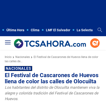
Última Hora
Clima
LMF El Salvador
La Selecta
Copa
Inicio
Nacionales
El Festival de Cascarones de Huevos llena de color
las calles de...
NACIONALES
El Festival de Cascarones de Huevos
llena de color las calles de Olocuilta
Los habitantes del distrito de Olocuilta mantienen viva la
alegre y colorida tradición del Festival de Cascarones de
Huevos.