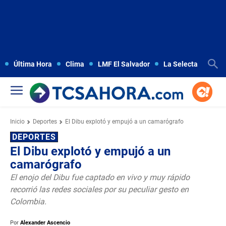
Última Hora
Clima
LMF El Salvador
La Selecta
Copa
Inicio
Deportes
El Dibu explotó y empujó a un camarógrafo
DEPORTES
El Dibu explotó y empujó a un
camarógrafo
El enojo del Dibu fue captado en vivo y muy rápido
recorrió las redes sociales por su peculiar gesto en
Colombia.
Por
Alexander Ascencio