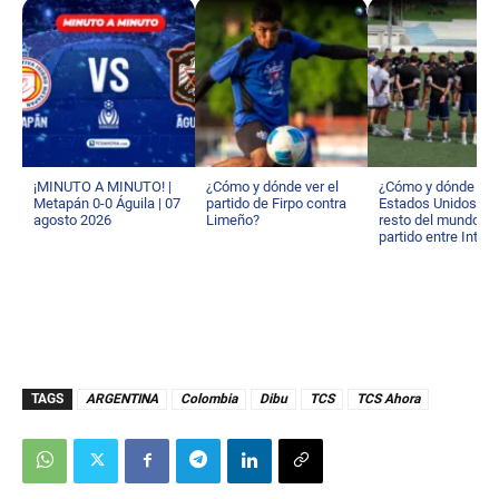
¡MINUTO A MINUTO! |
¿Cómo y dónde ver el
¿Cómo y dónde ver
Metapán 0-0 Águila | 07
partido de Firpo contra
Estados Unidos y e
agosto 2026
Limeño?
resto del mundo el
partido entre Inter 
y Alianza?
TAGS
ARGENTINA
Colombia
Dibu
TCS
TCS Ahora