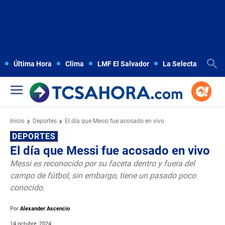
Última Hora
Clima
LMF El Salvador
La Selecta
Copa
Inicio
Deportes
El día que Messi fue acosado en vivo
DEPORTES
El día que Messi fue acosado en vivo
Messi es reconocido por su faceta dentro y fuera del
campo de fútbol, sin embargo, tiene un pasado poco
conocido.
Por
Alexander Ascencio
14 octubre, 2024