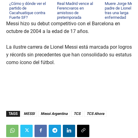
¿Cómo y dónde ver el
Real Madrid vence al
Muere Jorge Messi
partido de
Ferencvaros en
padre de Lionel Me
Cacahuatique contra
amistoso de
tras una larga
Fuerte SF?
pretemporada
enfermedad
Messi hizo su debut competitivo con el Barcelona en
octubre de 2004 a la edad de 17 años.
La ilustre carrera de Lionel Messi está marcada por logros
y récords sin precedentes que han consolidado su estatus
como ícono del fútbol.
TAGS
MESSI
Messi Argentina
TCS
TCS Ahora