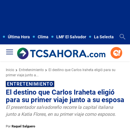
Última Hora
Clima
LMF El Salvador
La Selecta
Copa
Inicio
Entretenimiento
El destino que Carlos Iraheta eligió para su
primer viaje junto a...
ENTRETENIMIENTO
El destino que Carlos Iraheta eligió
para su primer viaje junto a su esposa
El presentador salvadoreño recorre la capital italiana
junto a Katia Flores, en su primer viaje como esposos.
Por
Raquel Salguero