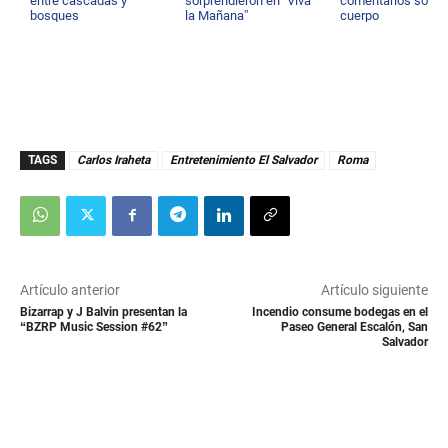
entre cascadas y
sorprendieron en “Viva
comentarios sobre
bosques
la Mañana”
cuerpo
TAGS
Carlos Iraheta
Entretenimiento El Salvador
Roma
Artículo anterior
Artículo siguiente
Bizarrap y J Balvin presentan la
Incendio consume bodegas en el
“BZRP Music Session #62”
Paseo General Escalón, San
Salvador