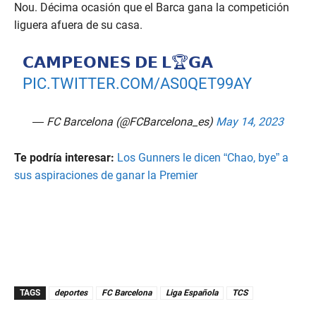
Nou. Décima ocasión que el Barca gana la competición
liguera afuera de su casa.
𝗖𝗔𝗠𝗣𝗘𝗢𝗡𝗘𝗦 𝗗𝗘 𝗟🏆𝗚𝗔
PIC.TWITTER.COM/AS0QET99AY
— FC Barcelona (@FCBarcelona_es)
May 14, 2023
Te podría interesar:
Los Gunners le dicen “Chao, bye” a
sus aspiraciones de ganar la Premier
TAGS
deportes
FC Barcelona
Liga Española
TCS