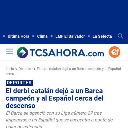
Última Hora
Clima
LMF El Salvador
La Selecta
Copa
Inicio
Deportes
El derbi catalán dejó a un Barca campeón y al Español
cerca...
DEPORTES
El derbi catalán dejó a un Barca
campeón y al Español cerca del
descenso
El Barca se agenció con su Liga número 27 tras
imponerse a un Español que se encuentra a punto de
bajar de categoría.