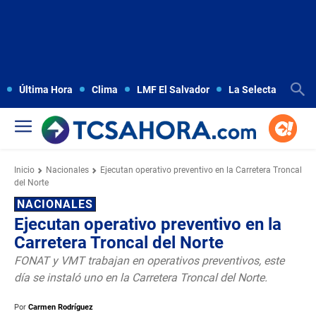
Última Hora
Clima
LMF El Salvador
La Selecta
Copa
Inicio
Nacionales
Ejecutan operativo preventivo en la Carretera Troncal
del Norte
NACIONALES
Ejecutan operativo preventivo en la
Carretera Troncal del Norte
FONAT y VMT trabajan en operativos preventivos, este
día se instaló uno en la Carretera Troncal del Norte.
Por
Carmen Rodríguez