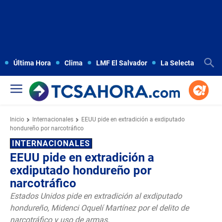
Última Hora
Clima
LMF El Salvador
La Selecta
Copa
Inicio
Internacionales
EEUU pide en extradición a exdiputado
hondureño por narcotráfico
INTERNACIONALES
EEUU pide en extradición a
exdiputado hondureño por
narcotráfico
Estados Unidos pide en extradición al exdiputado
hondureño, Midenci Oquelí Martínez por el delito de
narcotráfico y uso de armas.