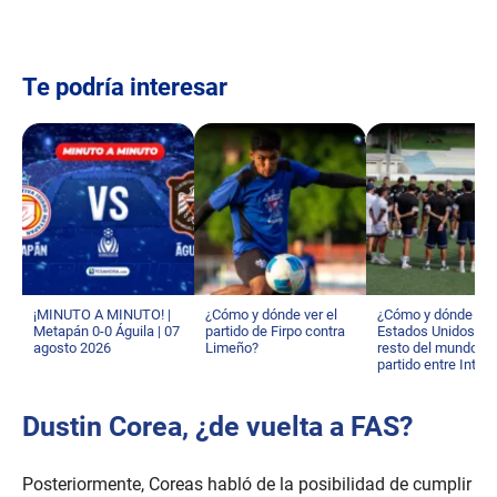
Te podría interesar
¡MINUTO A MINUTO! |
¿Cómo y dónde ver el
¿Cómo y dónde ver
Metapán 0-0 Águila | 07
partido de Firpo contra
Estados Unidos y e
agosto 2026
Limeño?
resto del mundo el
partido entre Inter 
y Alianza?
Dustin Corea, ¿de vuelta a FAS?
Posteriormente, Coreas habló de la posibilidad de cumplir