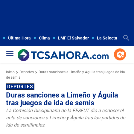
Última Hora
Clima
LMF El Salvador
La Selecta
Copa
Inicio
Deportes
Duras sanciones a Limeño y Águila tras juegos de ida
de semis
DEPORTES
Duras sanciones a Limeño y Águila
tras juegos de ida de semis
La Comisión Disciplinaria de la FESFUT dio a conocer el
acta de sanciones a Limeño y Águila tras los partidos de
ida de semifinales.