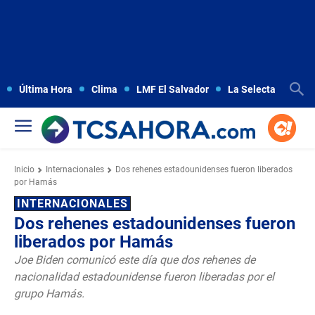
Última Hora
Clima
LMF El Salvador
La Selecta
Copa
Inicio
Internacionales
Dos rehenes estadounidenses fueron liberados
por Hamás
INTERNACIONALES
Dos rehenes estadounidenses fueron
liberados por Hamás
Joe Biden comunicó este día que dos rehenes de
nacionalidad estadounidense fueron liberadas por el
grupo Hamás.