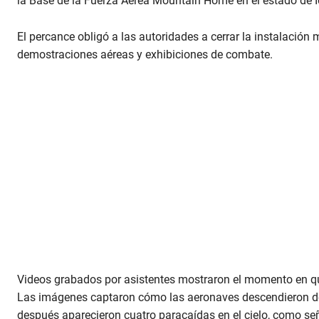
la Base de la Fuerza Aérea Mountain Home en el estado de 
El percance obligó a las autoridades a cerrar la instalación m
demostraciones aéreas y exhibiciones de combate.
Videos grabados por asistentes mostraron el momento en qu
Las imágenes captaron cómo las aeronaves descendieron de
después aparecieron cuatro paracaídas en el cielo, como seña