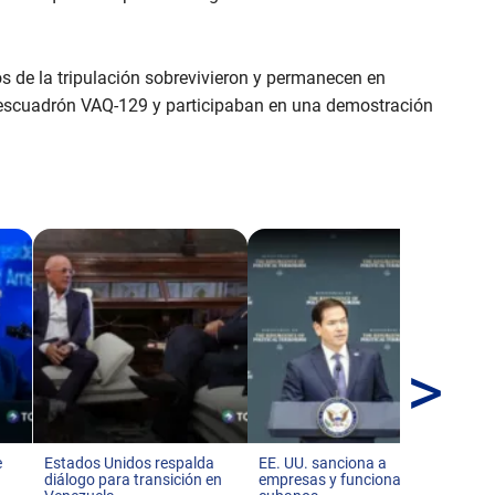
 de la tripulación sobrevivieron y permanecen en
l escuadrón VAQ-129 y participaban en una demostración
>
Tru
ac
ma
e
Estados Unidos respalda
EE. UU. sanciona a
diálogo para transición en
empresas y funcionarios