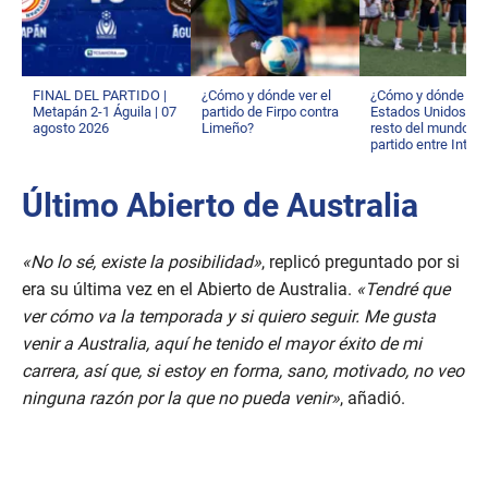
FINAL DEL PARTIDO |
¿Cómo y dónde ver el
¿Cómo y dónde ver
Metapán 2-1 Águila | 07
partido de Firpo contra
Estados Unidos y e
agosto 2026
Limeño?
resto del mundo el
partido entre Inter 
y Alianza?
Último Abierto de Australia
«No lo sé, existe la posibilidad»
, replicó preguntado por si
era su última vez en el Abierto de Australia.
«Tendré que
ver cómo va la temporada y si quiero seguir. Me gusta
venir a Australia, aquí he tenido el mayor éxito de mi
carrera, así que, si estoy en forma, sano, motivado, no veo
ninguna razón por la que no pueda venir»
, añadió.