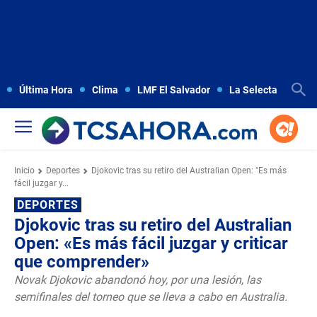
Última Hora
Clima
LMF El Salvador
La Selecta
Copa
Inicio
Deportes
Djokovic tras su retiro del Australian Open: "Es más
fácil juzgar y...
DEPORTES
Djokovic tras su retiro del Australian
Open: «Es más fácil juzgar y criticar
que comprender»
Novak Djokovic abandonó hoy, por una lesión, las
semifinales del torneo que se lleva a cabo en Australia.