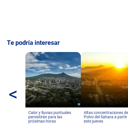
Te podría interesar
<
Calor y lluvias puntuales
Altas concentraciones de
persistirán para las
Polvo del Sahara a partir
próximas horas
este jueves