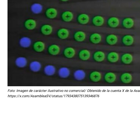
Foto: Imagen de carácter ilustrativo no comercial/ Obtenido de la cuenta X de la Asa
https://x.com/AsambleaSV/status/1793438075139346876