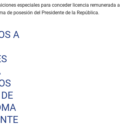
siciones especiales para conceder licencia remunerada a
oma de posesión del Presidente de la República.
OS A
ES
A
OS
 DE
TOMA
ENTE