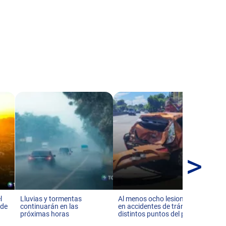
>
Al
aum
ins
l
Lluvias y tormentas
Al menos ocho lesionados
 de
continuarán en las
en accidentes de tránsito en
próximas horas
distintos puntos del país