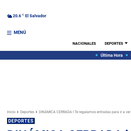
20.6
C
El Salvador
MENÚ
NACIONALES
DEPORTES
Última Hora
Inicio
Deportes
DINÁMICA CERRADA l Te regalamos entradas para ir a ver e
DEPORTES