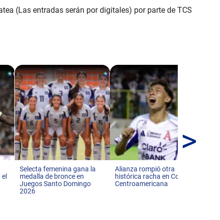
atea (Las entradas serán por digitales) por parte de TCS
>
¿C
Est
del
Me
Selecta femenina gana la
Alianza rompió otra
 el
medalla de bronce en
histórica racha en Copa
Juegos Santo Domingo
Centroamericana
2026