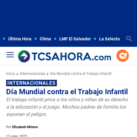
Última Hora
Clima
LMF El Salvador
La Selecta
Copa
Inicio
Internacionales
Día Mundial contra el Trabajo Infantil
INTERNACIONALES
Día Mundial contra el Trabajo Infantil
El trabajo infantil priva a los niños y niñas de su derecho
a la educación y el juego. Muchos padres de familia los
exponen al peligro.
Por
Elizabeth Minero
12 junio, 2023