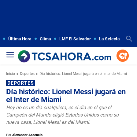
Última Hora
Clima
LMF El Salvador
La Selecta
Copa
Inicio
Deportes
Día histórico: Lionel Messi jugará en el Inter de Miami
DEPORTES
Día histórico: Lionel Messi jugará en
el Inter de Miami
Hoy no es un día cualquiera, es el día en el que el
Campeón del Mundo eligió Estados Unidos como su
nueva casa, Lionel Messi es del Miami.
Por
Alexander Ascencio