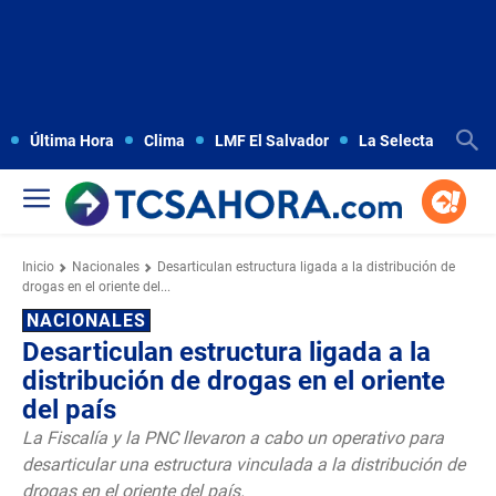
Última Hora
Clima
LMF El Salvador
La Selecta
Copa
Inicio
Nacionales
Desarticulan estructura ligada a la distribución de
drogas en el oriente del...
NACIONALES
Desarticulan estructura ligada a la
distribución de drogas en el oriente
del país
La Fiscalía y la PNC llevaron a cabo un operativo para
desarticular una estructura vinculada a la distribución de
drogas en el oriente del país.