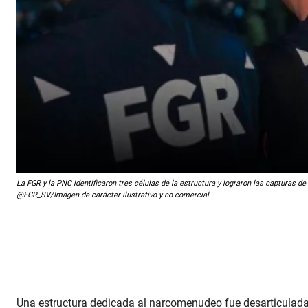
La FGR y la PNC identificaron tres células de la estructura y lograron las capturas 
@FGR_SV/Imagen de carácter ilustrativo y no comercial.
Una estructura dedicada al narcomenudeo fue desarticulada 