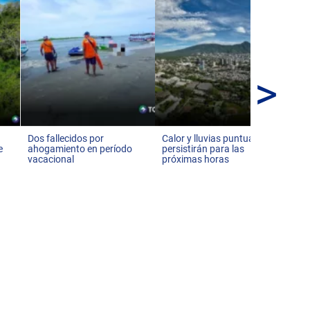
>
Alt
Pol
est
Dos fallecidos por
Calor y lluvias puntuales
e
ahogamiento en período
persistirán para las
vacacional
próximas horas