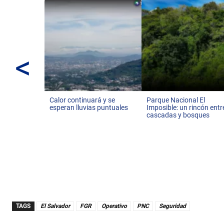
<
Calor continuará y se
Parque Nacional El
esperan lluvias puntuales
Imposible: un rincón entr
cascadas y bosques
TAGS
El Salvador
FGR
Operativo
PNC
Seguridad