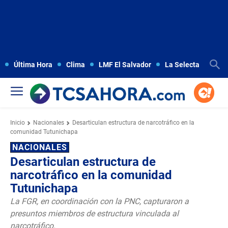
Última Hora
Clima
LMF El Salvador
La Selecta
Copa
Inicio
Nacionales
Desarticulan estructura de narcotráfico en la
comunidad Tutunichapa
NACIONALES
Desarticulan estructura de
narcotráfico en la comunidad
Tutunichapa
La FGR, en coordinación con la PNC, capturaron a
presuntos miembros de estructura vinculada al
narcotráfico.