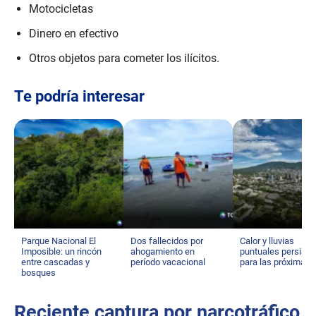
Motocicletas
Dinero en efectivo
Otros objetos para cometer los ilícitos.
Te podría interesar
Parque Nacional El
Dos fallecidos por
Calor y lluvias
Imposible: un rincón
ahogamiento en
puntuales persisti
entre cascadas y
período vacacional
para las próximas 
bosques
Reciente captura por narcotráfico