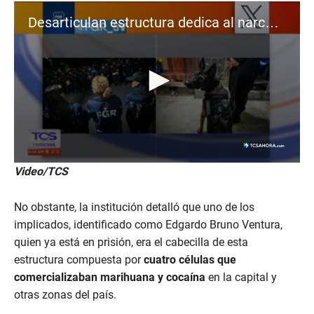
Desarticulan estructura dedica al narcotráfico en la Tutunichapa
0
Video/TCS
s
e
c
No obstante, la institución detalló que uno de los
o
n
implicados, identificado como Edgardo Bruno Ventura,
d
quien ya está en prisión, era el cabecilla de esta
s
o
estructura compuesta por
cuatro células que
f
comercializaban marihuana y cocaína
en la capital y
2
0
otras zonas del país.
s
e