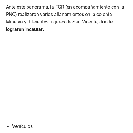
c
Ante este panorama, la FGR (en acompañamiento con la
o
n
PNC) realizaron varios allanamientos en la colonia
d
Minerva y diferentes lugares de San Vicente, donde
s
lograron incautar:
Vehículos