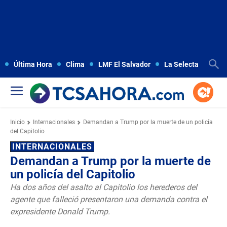
Última Hora
Clima
LMF El Salvador
La Selecta
Copa
Inicio
Internacionales
Demandan a Trump por la muerte de un policía
del Capitolio
INTERNACIONALES
Demandan a Trump por la muerte de
un policía del Capitolio
Ha dos años del asalto al Capitolio los herederos del
agente que falleció presentaron una demanda contra el
expresidente Donald Trump.