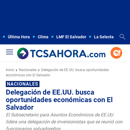
Última Hora
Clima
LMF El Salvador
La Selecta
Copa
Inicio
Nacionales
Delegación de EE.UU. busca oportunidades
económicas con El Salvador
NACIONALES
Delegación de EE.UU. busca
oportunidades económicas con El
Salvador
El Subsecretario para Asuntos Económicos de EE.UU.
lidera una delegación de inversionistas que se reunió con
funcionarios salvadoreños.