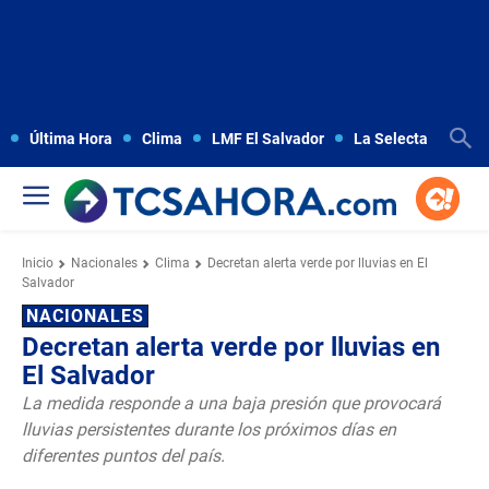
Última Hora
Clima
LMF El Salvador
La Selecta
Copa
Inicio
Nacionales
Clima
Decretan alerta verde por lluvias en El
Salvador
NACIONALES
Decretan alerta verde por lluvias en
El Salvador
La medida responde a una baja presión que provocará
lluvias persistentes durante los próximos días en
diferentes puntos del país.