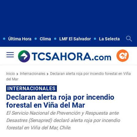
Última Hora
Clima
LMF El Salvador
La Selecta
Copa
Inicio
Internacionales
Declaran alerta roja por incendio forestal en Viña
del Mar
INTERNACIONALES
Declaran alerta roja por incendio
forestal en Viña del Mar
El Servicio Nacional de Prevención y Respuesta ante
Desastres (Senapred) declaró alerta roja por incendio
forestal en Viña del Mar, Chile.