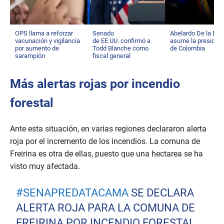
OPS llama a reforzar
Senado
Abelardo De la Espr
vacunación y vigilancia
de EE.UU. confirmó a
asume la presiden
por aumento de
Todd Blanche como
de Colombia
sarampión
fiscal general
Más alertas rojas por incendio
forestal
Ante esta situación, en varias regiones declararon alerta
roja por el incremento de los incendios. La comuna de
Freirina es otra de ellas, puesto que una hectarea se ha
visto muy afectada.
#SENAPREDATACAMA
SE DECLARA
ALERTA ROJA PARA LA COMUNA DE
FREIRINA POR INCENDIO FORESTAL.